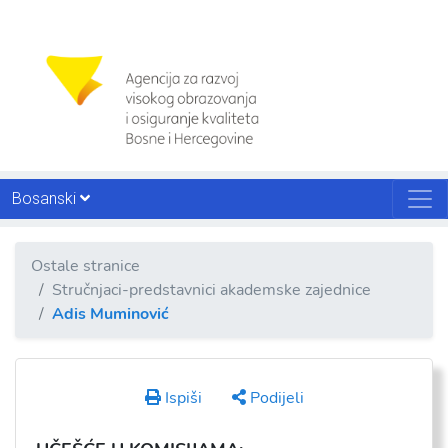
Bosanski
Ostale stranice
Stručnjaci-predstavnici akademske zajednice
Adis Muminović
Ispiši
Podijeli