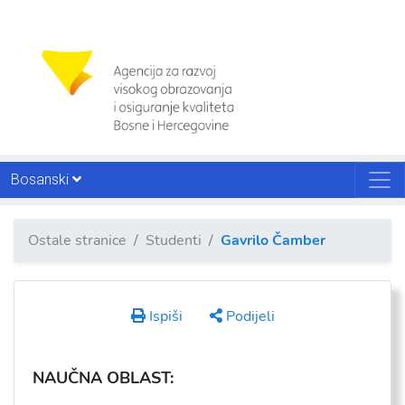
Bosanski
Ostale stranice
Studenti
Gavrilo Čamber
Ispiši
Podijeli
NAU
ČNA OBLAST: