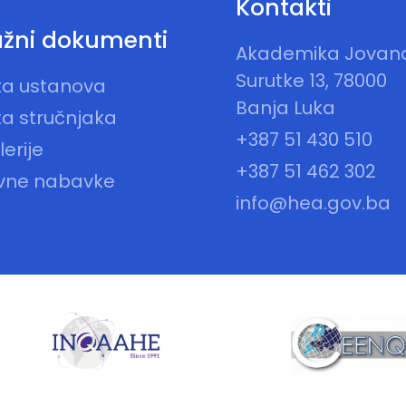
Kontakti
žni dokumenti
Akademika Jovan
Surutke 13, 78000
sta ustanova
Banja Luka
ta stručnjaka
+387 51 430 510
erije
+387 51 462 302
vne nabavke
info@hea.gov.ba