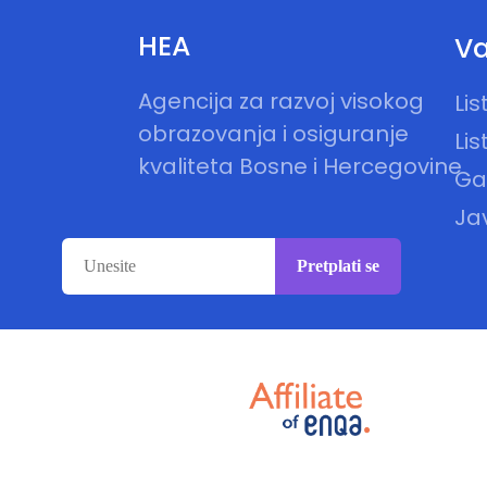
HEA
Va
Agencija za razvoj visokog
Li
obrazovanja i osiguranje
Lis
kvaliteta Bosne i Hercegovine
Gal
Ja
Pretplati se