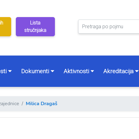
ih
Lista
stručnjaka
sti
Dokumenti
Aktivnosti
Akreditacija
zajednice
Milica Dragaš