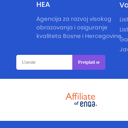
HEA
Va
Agencija za razvoj visokog
Li
obrazovanja i osiguranje
Lis
kvaliteta Bosne i Hercegovine
Gal
Ja
Pretplati se