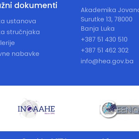
žni dokumenti
Akademika Jovan
Surutke 13, 78000
sta ustanova
Banja Luka
ta stručnjaka
+387 51 430 510
erije
+387 51 462 302
vne nabavke
info@hea.gov.ba