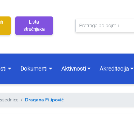
ih
Lista
stručnjaka
sti
Dokumenti
Aktivnosti
Akreditacija
zajednice
Dragana Filipović