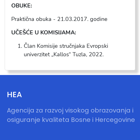
OBUKE:
Praktična obuka - 21.03.2017. godine
UČEŠĆE U KOMISIJAMA:
Član Komisije stručnjaka Evropski
univerzitet „Kallos“ Tuzla, 2022.
HEA
Agencija za razvoj visokog obrazovanja i
osiguranje kvaliteta Bosne i Hercegovine