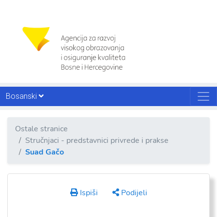
Bosanski
Ostale stranice
Stručnjaci - predstavnici privrede i prakse
Suad Gačo
Ispiši
Podijeli