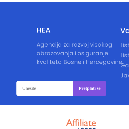
HEA
Va
Agencija za razvoj visokog
Li
obrazovanja i osiguranje
Lis
kvaliteta Bosne i Hercegovine
Gal
Ja
Pretplati se