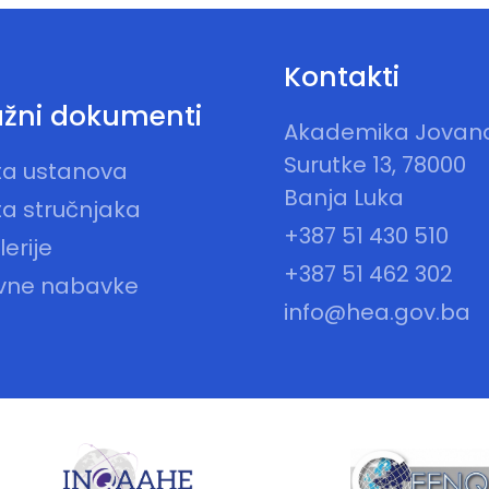
Kontakti
žni dokumenti
Akademika Jovan
Surutke 13, 78000
sta ustanova
Banja Luka
ta stručnjaka
+387 51 430 510
erije
+387 51 462 302
vne nabavke
info@hea.gov.ba