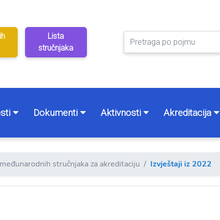
ih
Lista
stručnjaka
sti
Dokumenti
Aktivnosti
Akreditacija
i međunarodnih stručnjaka za akreditaciju
Izvještaji iz 2022