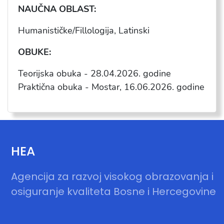
NAU
ČNA OBLAST:
Humanisti
čke/
Fillologija
, Latinski
OBUKE:
Teorijska obuka - 28.04.2026. godine
Praktična obuka - Mostar, 16.06.2026. godine
HEA
Agencija za razvoj visokog obrazovanja i
osiguranje kvaliteta Bosne i Hercegovine