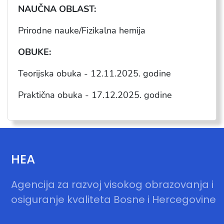
NAU
ČNA OBLAST:
Prirodne nauke/Fizikalna hemija
OBUKE:
Teorijska obuka -
12
.
11
.202
5
. godine
Praktična obuka -
17
.1
2
.202
5
. godine
HEA
Agencija za razvoj visokog obrazovanja i
osiguranje kvaliteta Bosne i Hercegovine