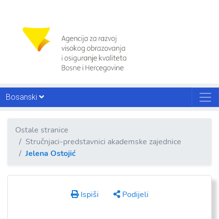
Bosanski
Ostale stranice
Stručnjaci-predstavnici akademske zajednice
Jelena Ostojić
Ispiši
Podijeli