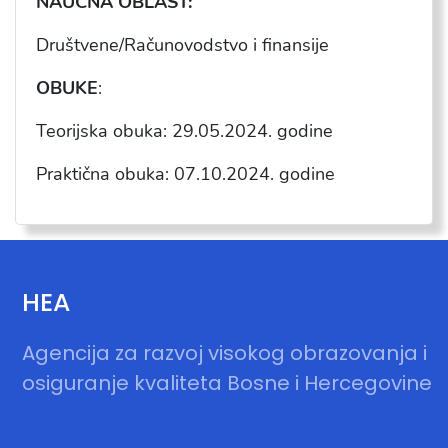
NAUČNA OBLAST:
Društvene/Računovodstvo i finansije
OBUKE
:
Teorijska obuka: 29.05.2024.
godine
Praktična obuka: 07.10.2024.
godine
HEA
Agencija za razvoj visokog obrazovanja i
osiguranje kvaliteta Bosne i Hercegovine