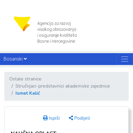
Bosanski
Ostale stranice
Stručnjaci-predstavnici akademske zajednice
Ismet Kalić
Ispiši
Podijeli