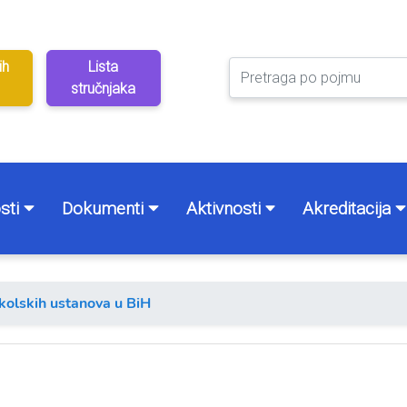
ih
Lista
stručnjaka
sti
Dokumenti
Aktivnosti
Akreditacija
školskih ustanova u BiH