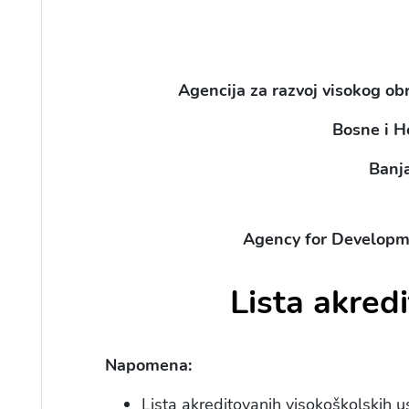
Agencija za razvoj visokog obr
Bosne i H
Banj
Agency for Developme
Lista akred
Napomena:
Lista akreditovanih visokoškolskih u