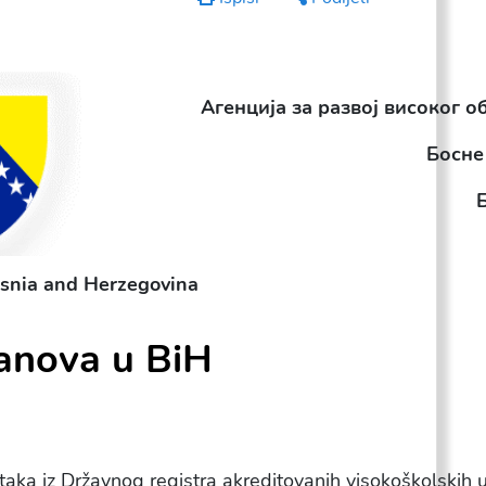
Агенција за развој високог 
Босне
osnia and Herzegovina
tanova u BiH
aka iz Državnog registra akreditovanih visokoškolskih u