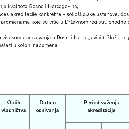
nje kvaliteta Bosne i Hercegovine,
ces akreditacije konkretne visokoškolske ustanove, do
a promjenama koje se vrše u Državnom registru shodno č
isokom obrazovanja u Bosni i Hercegovini (“Službeni gla
alazi u koloni napomena
Oblik
Datum
Period važenja
vlasništva
osnivanja
akreditacije