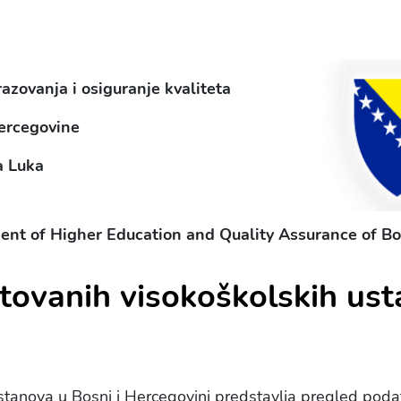
azovanja i osiguranje kvaliteta
ercegovine
a Luka
nt of Higher Education and Quality Assurance of B
itovanih visokoškolskih us
stanova u Bosni i Hercegovini predstavlja pregled podat