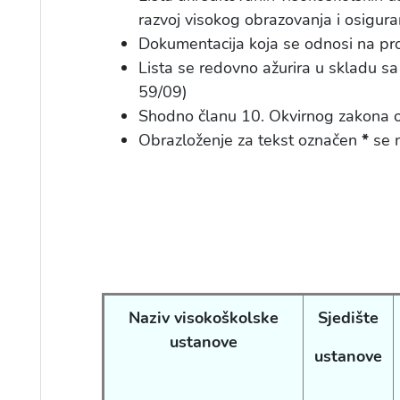
razvoj visokog obrazovanja i osigura
Dokumentacija koja se odnosi na pro
Lista se redovno ažurira u skladu s
59/09)
Shodno članu 10. Okvirnog zakona o v
Obrazloženje za tekst označen
*
se n
Naziv visokoškolske
Sjedište
ustanove
ustanove