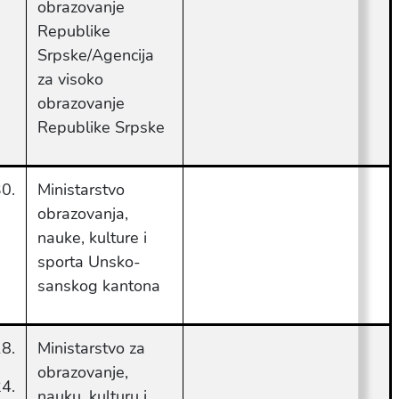
obrazovanje
Republike
Srpske/Agencija
za visoko
obrazovanje
Republike Srpske
0.
Ministarstvo
obrazovanja,
nauke, kulture i
sporta Unsko-
sanskog kantona
8.
Ministarstvo za
obrazovanje,
4.
nauku, kulturu i