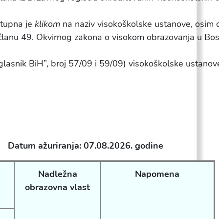
stupna je
klikom
na naziv visokoškolske ustanove, osim 
lanu 49. Okvirnog zakona o visokom obrazovanja u Bosni 
snik BiH”, broj 57/09 i 59/09) visokoškolske ustanove u
Datum ažuriranja: 07.08.2026. godine
Nadležna
Napomena
obrazovna vlast