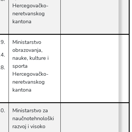
Hercegovačko-
neretvanskog
kantona
9.
Ministarstvo
obrazovanja,
4.
nauke, kulture i
sporta
8.
Hercegovačko-
neretvanskog
kantona
0.
Ministarstvo za
naučnotehnološki
razvoj i visoko