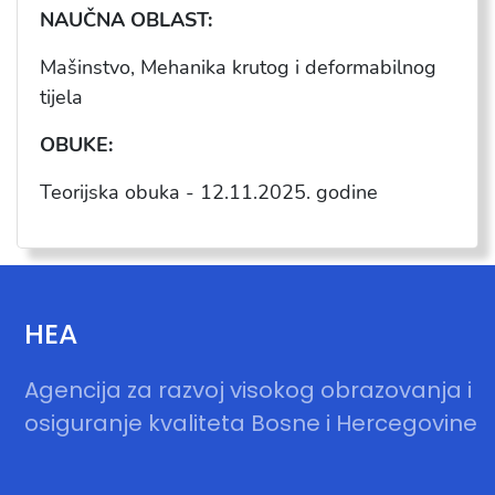
NAU
ČNA OBLAST:
Ma
šinstvo, Mehanika krutog i
deformabilnog
tijela
OBUKE:
Teorijska obuka -
12.11.2025
. godine
HEA
Agencija za razvoj visokog obrazovanja i
osiguranje kvaliteta Bosne i Hercegovine