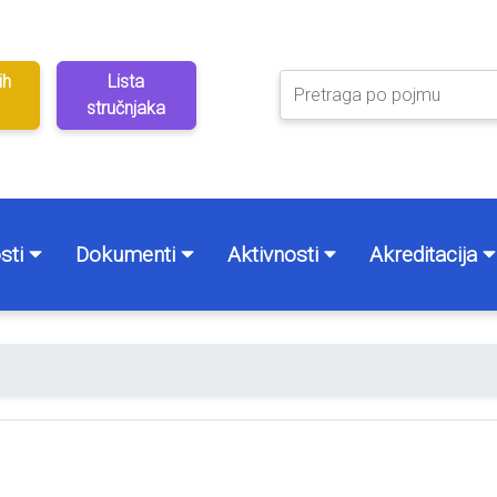
ih
Lista
stručnjaka
sti
Dokumenti
Aktivnosti
Akreditacija