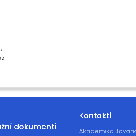
ne
ne
Kontakti
žni dokumenti
Akademika Jovan