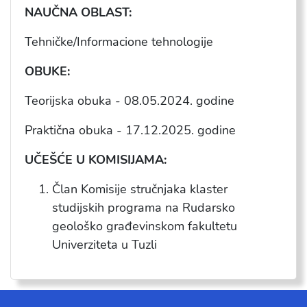
NAU
ČNA OBLAST:
Tehničke/Informacione tehnologije
OBUKE:
Teorijska obuka -
08.05.2024
. godine
Praktična obuka -
17
.1
2
.202
5
. godine
UČEŠĆE U KOMISIJAMA:
Član Komisije stručnjaka klaster
studijskih programa na Rudarsko
geološko građevinskom fakultetu
Univerziteta u Tuzli