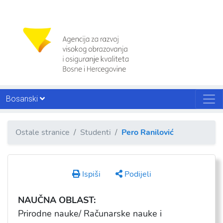
Bosanski
Ostale stranice
Studenti
Pero Ranilović
Ispiši
Podijeli
NAUČNA OBLAST:
Prirodne nauke/ Računarske nauke i