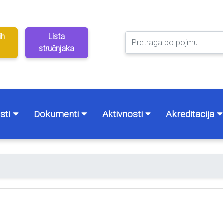
ih
Lista
stručnjaka
sti
Dokumenti
Aktivnosti
Akreditacija