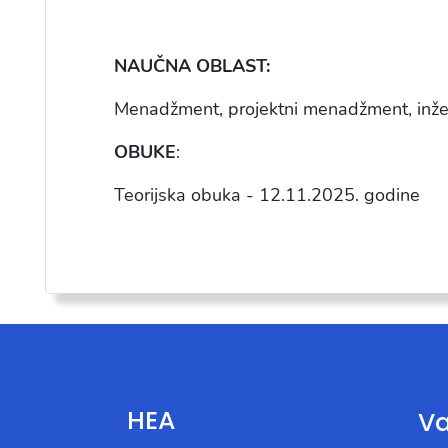
NAU
ČNA OBLAST:
Menad
žment, projektni menadžment, inž
OBUKE
:
Teorijska obuka -
12.11.2025
. godine
HEA
Va