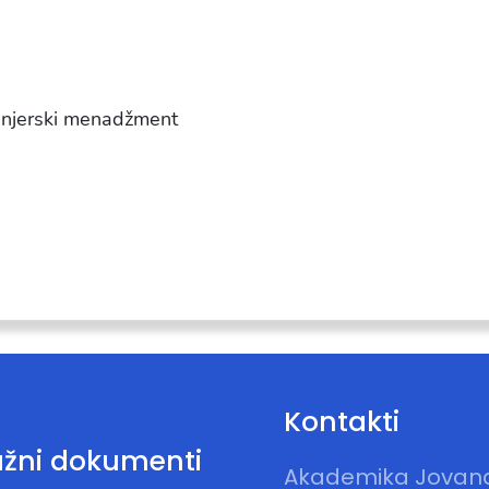
enjerski menadžment
Kontakti
žni dokumenti
Akademika Jovan