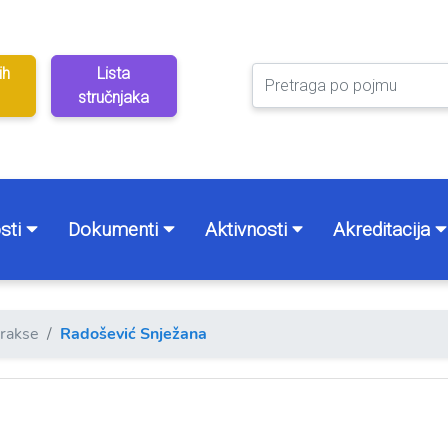
ih
Lista
stručnjaka
sti
Dokumenti
Aktivnosti
Akreditacija
prakse
Radošević Snježana