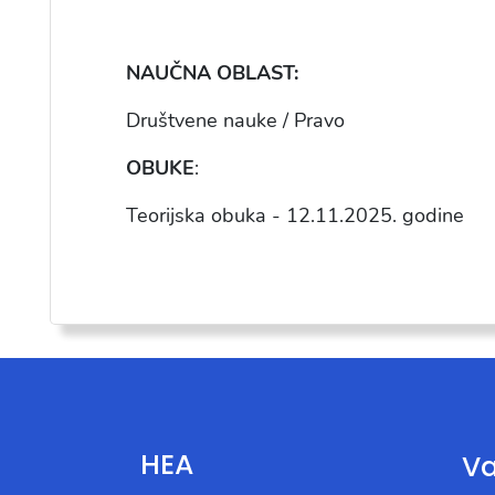
NAU
ČNA OBLAST:
Dru
štvene nauke / Pravo
OBUKE
:
Teorijska obuka -
12.11.2025
. godine
HEA
Va