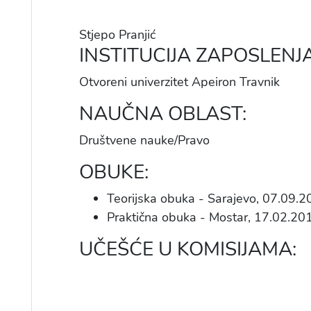
Stjepo Pranjić
INSTITUCIJA ZAPOSLENJA
Otvoreni univerzitet Apeiron Travnik
NAUČNA OBLAST:
Društvene nauke/Pravo
OBUKE:
Teorijska obuka - Sarajevo, 07.09.2
Praktična obuka - Mostar,
17
.02.20
UČEŠĆE U KOMISIJAMA: