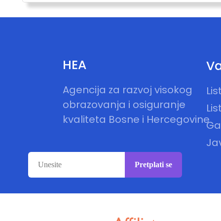
HEA
Va
Agencija za razvoj visokog
Li
obrazovanja i osiguranje
Lis
kvaliteta Bosne i Hercegovine
Gal
Ja
Pretplati se