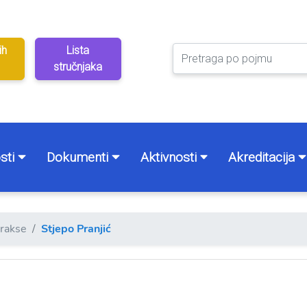
ih
Lista
stručnjaka
sti
Dokumenti
Aktivnosti
Akreditacija
prakse
Stjepo Pranjić