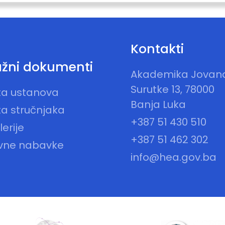
Kontakti
žni dokumenti
Akademika Jovan
Surutke 13, 78000
sta ustanova
Banja Luka
ta stručnjaka
+387 51 430 510
erije
+387 51 462 302
vne nabavke
info@hea.gov.ba