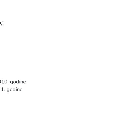
:
010. godine
11. godine