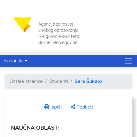
Bosanski
Ostale stranice
Studenti
Sara Šukalo
Ispiši
Podijeli
NAU
ČNA OBLAST: