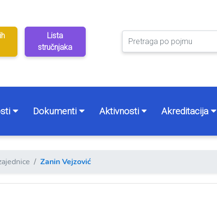
ih
Lista
stručnjaka
sti
Dokumenti
Aktivnosti
Akreditacija
zajednice
Zanin Vejzović