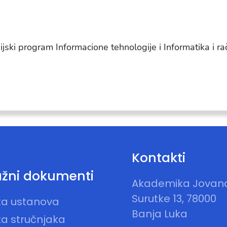
ijski program Informacione tehnologije i Informatika i r
Kontakti
žni dokumenti
Akademika Jovan
Surutke 13, 78000
sta ustanova
Banja Luka
ta stručnjaka