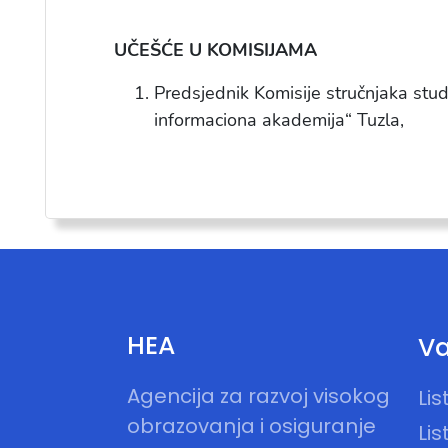
UČEŠĆE U KOMISIJAMA
Predsjednik Komisije stručnjaka stud
informaciona akademija“ Tuzla,
HEA
Va
Agencija za razvoj visokog
Li
obrazovanja i osiguranje
Lis