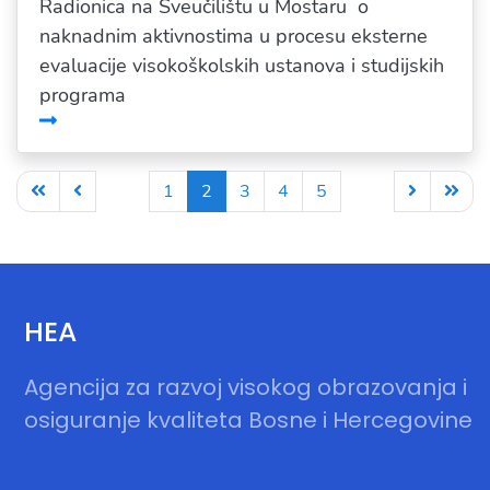
Radionica na Sveučilištu u Mostaru o
naknadnim aktivnostima u procesu eksterne
evaluacije visokoškolskih ustanova i studijskih
programa
1
2
3
4
5
HEA
Agencija za razvoj visokog obrazovanja i
osiguranje kvaliteta Bosne i Hercegovine