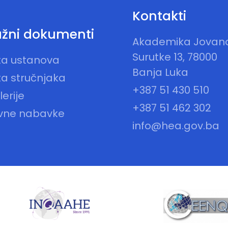
Kontakti
žni dokumenti
Akademika Jovan
Surutke 13, 78000
sta ustanova
Banja Luka
ta stručnjaka
+387 51 430 510
erije
+387 51 462 302
vne nabavke
info@hea.gov.ba