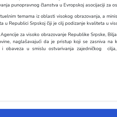
vanja punopravnog članstva u Evropskoj asocijaciji za o
tuelnim temama iz oblasti visokog obrazovanja, a minis
 u Republici Srpskoj čiji je cilj podizanje kvaliteta u v
 Agencije za visoko obrazovanje Republike Srpske, Biljan
ine, naglašavajući da je pristup koji se zasniva na k
 i obaveza u smislu ostvarivanja zajedničkog cilja,