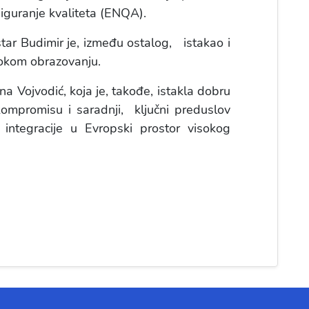
siguranje kvaliteta (ENQA).
tar Budimir je, između ostalog, istakao i
isokom obrazovanju.
a Vojvodić, koja je, takođe, istakla dobru
ompromisu i saradnji, ključni preduslov
 integracije u Evropski prostor visokog