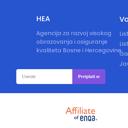
HEA
Va
Agencija za razvoj visokog
Li
obrazovanja i osiguranje
Lis
kvaliteta Bosne i Hercegovine
Gal
Ja
Pretplati se