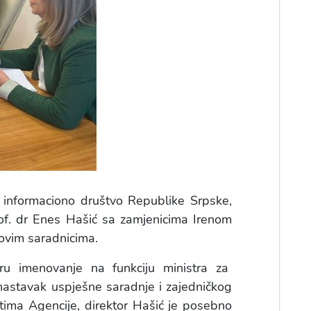
i informaciono društvo Republike Srpske,
rof. dr Enes Hašić sa zamjenicima Irenom
ovim saradnicima.
iru imenovanje na funkciju ministra za
 nastavak uspješne saradnje i zajedničkog
tima Agencije, direktor Hašić je posebno