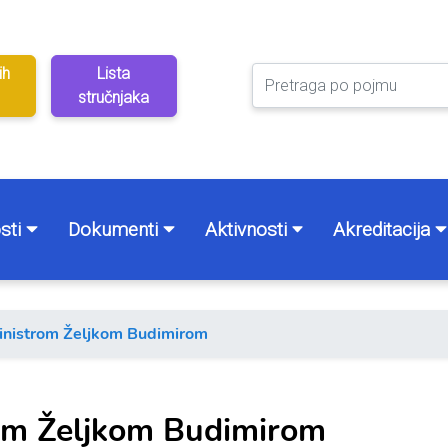
ih
Lista
stručnjaka
sti
Dokumenti
Aktivnosti
Akreditacija
inistrom Željkom Budimirom
rom Željkom Budimirom