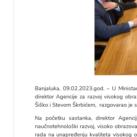
Banjaluka, 09.02.2023.god. – U Ministar
direktor Agencije za razvoj visokog obr
Šiško i Stevom Škrbićem, razgovarao je 
Na početku sastanka, direktor Agencij
naučnotehnološki razvoj, visoko obrazova
rada na unapređenju kvaliteta visokog o