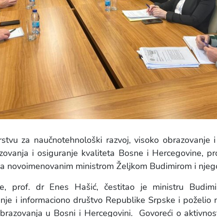
stvu za naučnotehnološki razvoj, visoko obrazovanje 
azovanja i osiguranje kvaliteta Bosne i Hercegovine, p
sa novoimenovanim ministrom Željkom Budimirom i njeg
e, prof. dr Enes Hašić, čestitao je ministru Budim
nje i informaciono društvo Republike Srpske i poželio
brazovanja u Bosni i Hercegovini. Govoreći o aktivnos