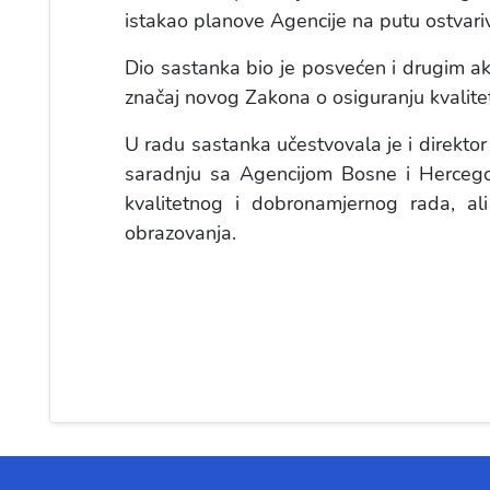
istakao planove Agencije na putu ostvari
Dio sastanka bio je posvećen i drugim ak
značaj novog Zakona o osiguranju kvaliteta
U radu sastanka učestvovala je i direktor
saradnju sa Agencijom Bosne i Hercegov
kvalitetnog i dobronamjernog rada, ali
obrazovanja.