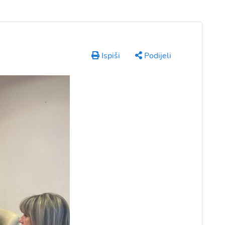
Ispiši
Podijeli