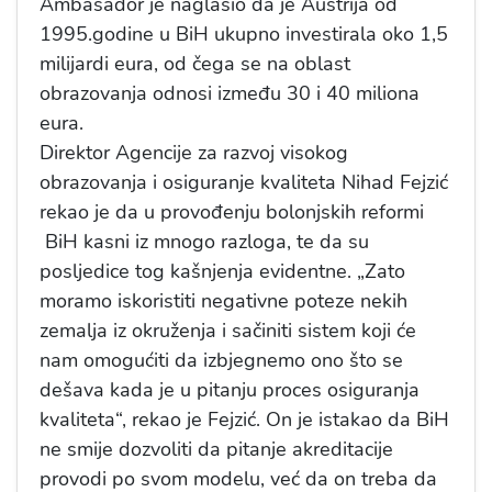
Ambasador je naglasio da je Austrija od
1995.godine u BiH ukupno investirala oko 1,5
milijardi eura, od čega se na oblast
obrazovanja odnosi između 30 i 40 miliona
eura.
Direktor Agencije za razvoj visokog
obrazovanja i osiguranje kvaliteta Nihad Fejzić
rekao je da u provođenju bolonjskih reformi
BiH kasni iz mnogo razloga, te da su
posljedice tog kašnjenja evidentne. „Zato
moramo iskoristiti negativne poteze nekih
zemalja iz okruženja i sačiniti sistem koji će
nam omogućiti da izbjegnemo ono što se
dešava kada je u pitanju proces osiguranja
kvaliteta“, rekao je Fejzić. On je istakao da BiH
ne smije dozvoliti da pitanje akreditacije
provodi po svom modelu, već da on treba da