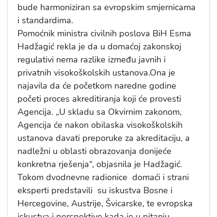
bude harmoniziran sa evropskim smjernicama
i standardima.
Pomoćnik ministra civilnih poslova BiH Esma
Hadžagić rekla je da u domaćoj zakonskoj
regulativi nema razlike između javnih i
privatnih visokoškolskih ustanova.Ona je
najavila da će početkom naredne godine
početi proces akreditiranja koji će provesti
Agencija. „U skladu sa Okvirnim zakonom,
Agencija će nakon obilaska visokoškolskih
ustanova davati preporuke za akreditaciju, a
nadležni u oblasti obrazovanja donijeće
konkretna rješenja“, objasnila je Hadžagić.
Tokom dvodnevne radionice domaći i strani
eksperti predstavili su iskustva Bosne i
Hercegovine, Austrije, Švicarske, te evropska
iskustva i perspektive kada je u pitanju