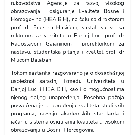
rukovodstva Agencije za razvoj visokog
obrazovanja i osiguranje kvaliteta Bosne i
Hercegovine (HEA BiH), na čelu sa direktorom
prof. dr Enesom Hašićem, sastali su se sa
rektorom Univerziteta u Banjoj Luci prof. dr
Radoslavom Gajaninom i prorektorkom za
nastavu, studentska pitanja i kvalitet prof. dr
Milicom Balaban.
Tokom sastanka razgovarano je o dosadašnjoj
uspješnoj saradnji između Univerziteta u
Banjoj Luci i HEA BiH, kao i o mogućnostima
njenog daljeg unapređenja. Posebna pažnja
posvećena je unapređenju kvaliteta studijskih
programa, razvoju akademskih standarda i
jačanju sistema osiguranja kvaliteta u visokom
obrazovanju u Bosni i Hercegovini.