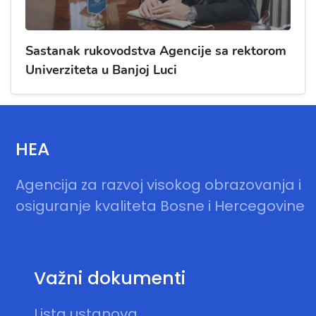
Sastanak rukovodstva Agencije sa rektorom
Univerziteta u Banjoj Luci
HEA
Agencija za razvoj visokog obrazovanja i
osiguranje kvaliteta Bosne i Hercegovine
Važni dokumenti
Lista ustanova