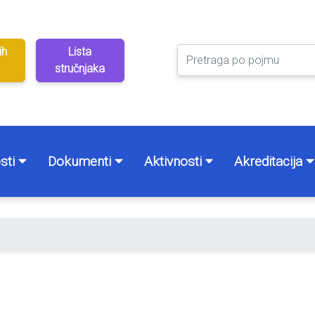
ih
Lista
stručnjaka
sti
Dokumenti
Aktivnosti
Akreditacija