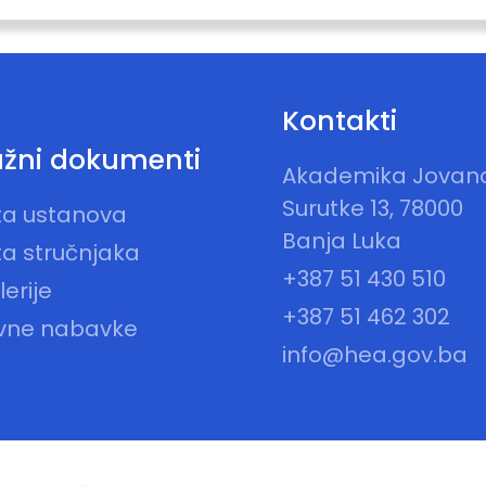
Kontakti
žni dokumenti
Akademika Jovan
Surutke 13, 78000
sta ustanova
Banja Luka
ta stručnjaka
+387 51 430 510
erije
+387 51 462 302
vne nabavke
info@hea.gov.ba