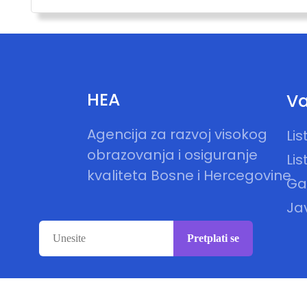
HEA
Va
Agencija za razvoj visokog
Li
obrazovanja i osiguranje
Lis
kvaliteta Bosne i Hercegovine
Gal
Ja
Pretplati se